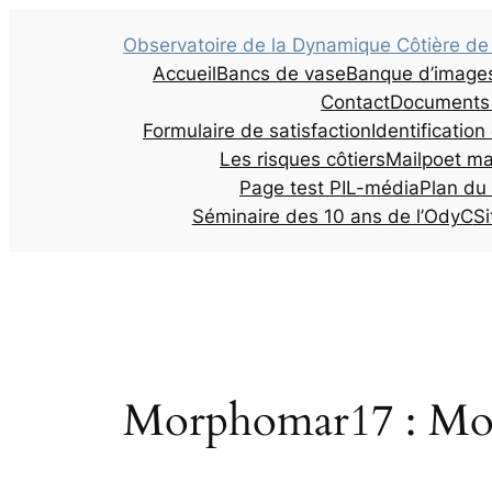
Observatoire de la Dynamique Côtière d
Accueil
Bancs de vase
Banque d’image
Contact
Documents
Formulaire de satisfaction
Identificatio
Les risques côtiers
Mailpoet ma
Page test PIL-média
Plan du 
Séminaire des 10 ans de l’OdyC
Si
Morphomar17 : Mor