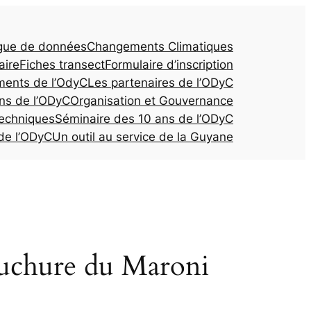
gue de données
Changements Climatiques
aire
Fiches transect
Formulaire d’inscription
ents de l’OdyC
Les partenaires de l’ODyC
ns de l’ODyC
Organisation et Gouvernance
techniques
Séminaire des 10 ans de l’ODyC
de l’ODyC
Un outil au service de la Guyane
uchure du Maroni