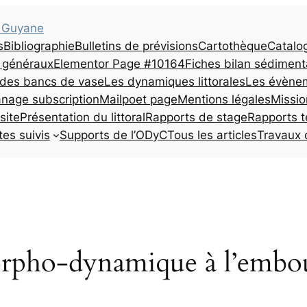
e Guyane
s
Bibliographie
Bulletins de prévisions
Cartothèque
Catalo
 généraux
Elementor Page #10164
Fiches bilan sédiment
n des bancs de vase
Les dynamiques littorales
Les évènem
nage subscription
Mailpoet page
Mentions légales
Missio
site
Présentation du littoral
Rapports de stage
Rapports 
tes suivis
Supports de l’ODyC
Tous les articles
Travaux 
pho-dynamique à l’embo