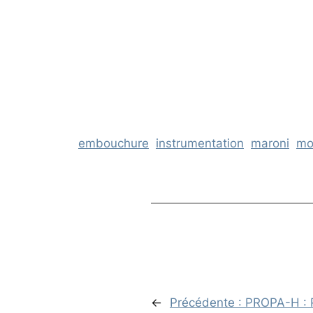
embouchure
instrumentation
maroni
mo
←
Précédente :
PROPA-H : P