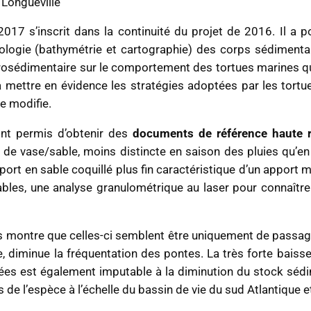
Longueville
17 s’inscrit dans la continuité du projet de 2016. Il a po
logie (bathymétrie et cartographie) des corps sédimentai
drosédimentaire sur le comportement des tortues marines q
à mettre en évidence les stratégies adoptées par les tortu
e modifie.
t permis d’obtenir des
documents de référence haute r
c de vase/sable, moins distincte en saison des pluies qu’en
pport en sable coquillé plus fin caractéristique d’un apport ma
 sables, une analyse granulométrique au laser pour connaîtr
ths montre que celles-ci semblent être uniquement de passag
e, diminue la fréquentation des pontes. La très forte bais
es est également imputable à la diminution du stock sédime
de l’espèce à l’échelle du bassin de vie du sud Atlantique e