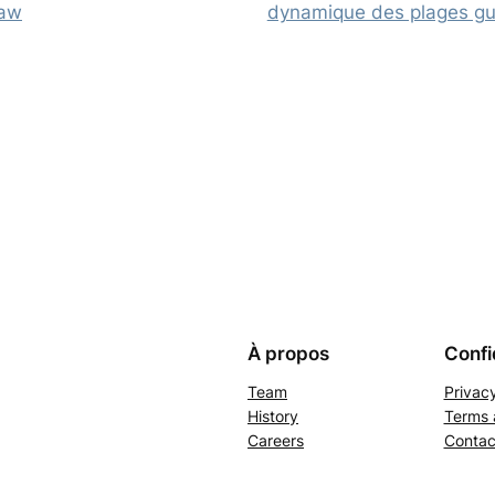
Kaw
dynamique des plages gu
À propos
Confi
Team
Privacy
History
Terms 
Careers
Contac