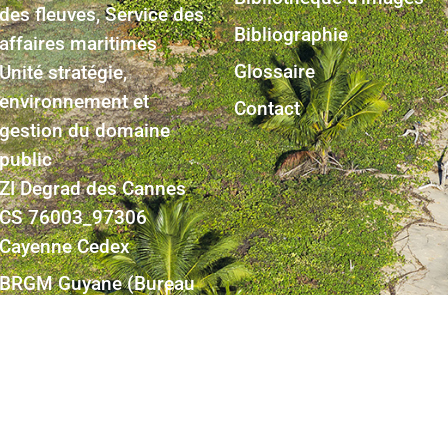
des fleuves, Service des
Bibliographie
affaires maritimes
Glossaire
Unité stratégie,
environnement et
Contact
gestion du domaine
public
ZI Degrad des Cannes
CS 76003_97306
Cayenne Cedex
BRGM Guyane (Bureau
de Recherche
géologique et minière)
Domaine de Suzini –
Route de Montabo
BP 552 – 97333