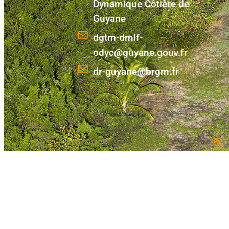
Dynamique Côtière de
Guyane
dgtm-dmlf-
odyc@guyane.gouv.fr
dr-guyane@brgm.fr