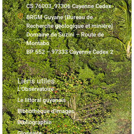
CS 76003_97306 Cayenne Cedex
BRGM Guyane (Bureau de
Recherche géologique et minière)
Domaine de Suzini – Route de
Montabo
BP 552 – 97333 Cayenne Cedex 2
Liens utiles
L'Observatoire
Le littoral guyanais
Bibliothèque d'images
Bibliographie
Glossaire