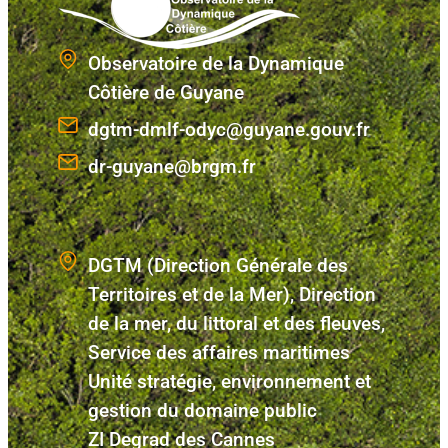
Observatoire de la Dynamique
Côtière de Guyane
dgtm-dmlf-odyc@guyane.gouv.fr
dr-guyane@brgm.fr
DGTM (Direction Générale des
Territoires et de la Mer), Direction
de la mer, du littoral et des fleuves,
Service des affaires maritimes
Unité stratégie, environnement et
gestion du domaine public
ZI Degrad des Cannes