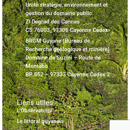
Unité stratégie, environnement et
gestion du domaine public
ZI Degrad des Cannes
CS 76003_97306 Cayenne Cedex
BRGM Guyane (Bureau de
Recherche géologique et minière)
Domaine de Suzini – Route de
Montabo
BP 552 – 97333 Cayenne Cedex 2
Liens utiles
L'Observatoire
Le littoral guyanais