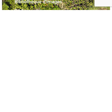
Bibliothèque d'images
Bibliographie
Glossaire
Contact
Souscrivez à notre newsletter
Soyez le premier à recevoir nos dernières actualités !
Mentions
Copyright ©2024
All rights reserved
légales
Pil-Média