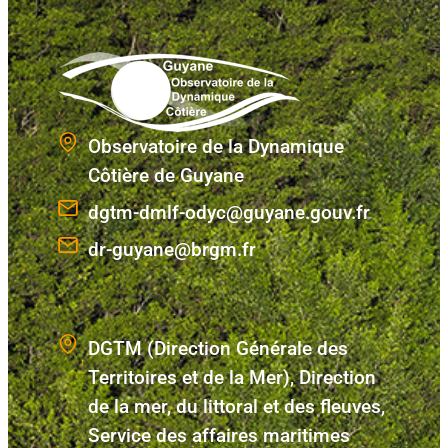
Observatoire de la Dynamique
Côtière de Guyane
dgtm-dmlf-odyc@guyane.gouv.fr
dr-guyane@brgm.fr
DGTM (Direction Générale des
Territoires et de la Mer), Direction
de la mer, du littoral et des fleuves,
Service des affaires maritimes