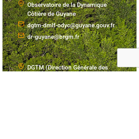
Observatoire de la Dynamique
Côtière de Guyane
dgtm-dmlf-odyc@guyane.gouv.fr
dr-guyane@brgm.fr
DGTM (Direction Générale des
Territoires et de la Mer), Direction
de la mer, du littoral et des fleuves,
Service des affaires maritimes
Unité stratégie, environnement et
gestion du domaine public
ZI Degrad des Cannes
CS 76003_97306 Cayenne Cedex